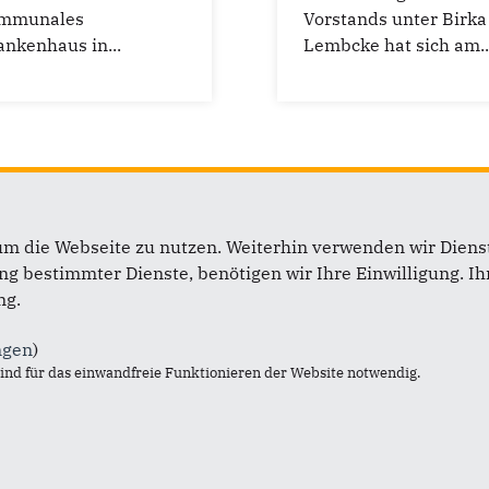
mmunales
Vorstands unter Birka
ankenhaus in...
Lembcke hat sich am..
2
3
4
5
6
7
8
9
10
um die Webseite zu nutzen. Weiterhin verwenden wir Dienst
 bestimmter Dienste, benötigen wir Ihre Einwilligung. Ihr
ng.
b
Links
ngen
)
nd für das einwandfreie Funktionieren der Website notwendig.
dsburg-Eckernförde
Impressum
leswig-Holstein
Sitemap
ann Wadephul, MdB
Datenschutz
Günther, MdL