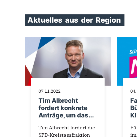
Aktuelles
aus
der
Region
Seiten
07.11.2022
04.
Tim Albrecht
F
fordert konkrete
B
Anträge, um das...
Kl
Tim Albrecht fordert die
Fü
SPD-Kreistagsfraktion
im