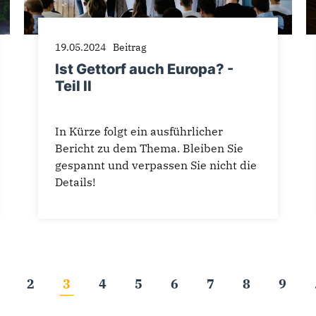
19.05.2024
Beitrag
Ist Gettorf auch Europa? -
Teil II
In Kürze folgt ein ausführlicher
Bericht zu dem Thema. Bleiben Sie
gespannt und verpassen Sie nicht die
Details!
2
3
4
5
6
7
8
9