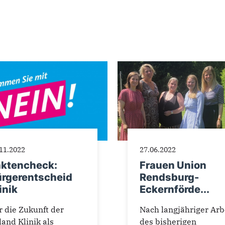
11.2022
27.06.2022
aktencheck:
Frauen Union
ürgerentscheid
Rendsburg-
inik
Eckernförde...
r die Zukunft der
Nach langjähriger Arb
land Klinik als
des bisherigen