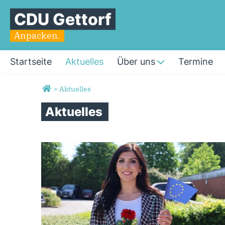
CDU Gettorf
Anpacken.
Startseite
Aktuelles
Über uns
Termine
Sie sind hier
»
Aktuelles
Aktuelles
Seiten