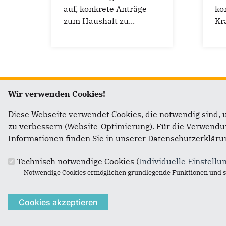
auf, konkrete Anträge
ko
zum Haushalt zu...
Kr
…
Wir verwenden Cookies!
Diese Webseite verwendet Cookies, die notwendig sind, 
zu verbessern (Website-Optimierung). Für die Verwendung
Informationen finden Sie in unserer Datenschutzerkläru
Fußbereich
Anschrift
Im We
Technisch notwendige Cookies (
Individuelle Einstellu
Notwendige Cookies ermöglichen grundlegende Funktionen und si
CDU Gettorf
CDU Ren
Lindenhof 14
CDU Sch
24214
Gettorf
Dr. Joh
E-Mail:
katrin.sondermeier@cduplus.de
Daniel 