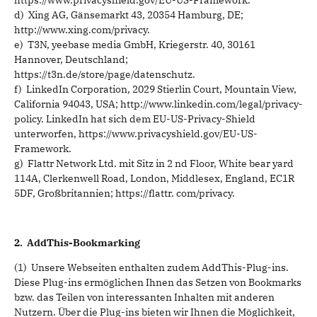
https://www.privacyshield.gov/EU-US-Framework.
d) Xing AG, Gänsemarkt 43, 20354 Hamburg, DE;
http://www.xing.com/privacy.
e) T3N, yeebase media GmbH, Kriegerstr. 40, 30161
Hannover, Deutschland;
https://t3n.de/store/page/datenschutz.
f) LinkedIn Corporation, 2029 Stierlin Court, Mountain View,
California 94043, USA; http://www.linkedin.com/legal/privacy-
policy. LinkedIn hat sich dem EU-US-Privacy-Shield
unterworfen, https://www.privacyshield.gov/EU-US-
Framework.
g) Flattr Network Ltd. mit Sitz in 2 nd Floor, White bear yard
114A, Clerkenwell Road, London, Middlesex, England, EC1R
5DF, Großbritannien; https://flattr. com/privacy.
2. AddThis-Bookmarking
(1) Unsere Webseiten enthalten zudem AddThis-Plug-ins.
Diese Plug-ins ermöglichen Ihnen das Setzen von Bookmarks
bzw. das Teilen von interessanten Inhalten mit anderen
Nutzern. Über die Plug-ins bieten wir Ihnen die Möglichkeit,