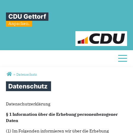
CDU Gettorf
Anpacken.
Toggl
Sie sind hier
»
Datenschutz
Datenschutz
Datenschutzerklärung
§ 1 Information über die Erhebung personenbezogener
Daten
(1) Im Folgenden informieren wir über die Erhebung