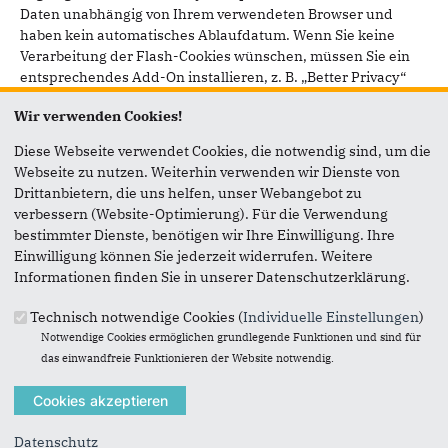
Daten unabhängig von Ihrem verwendeten Browser und
haben kein automatisches Ablaufdatum. Wenn Sie keine
Verarbeitung der Flash-Cookies wünschen, müssen Sie ein
entsprechendes Add-On installieren, z. B. „Better Privacy“
für Mozilla Firefox
Wir verwenden Cookies!
(https://addons.mozilla.org/de/firefox/addon/betterprivacy/)
oder das Adobe-Flash-Killer-Cookie für Google Chrome. Die
Diese Webseite verwendet Cookies, die notwendig sind, um die
Nutzung von HTML5 storage objects können Sie verhindern,
Webseite zu nutzen. Weiterhin verwenden wir Dienste von
indem Sie in Ihrem Browser den privaten Modus einsetzen.
Drittanbietern, die uns helfen, unser Webangebot zu
Zudem empfehlen wir, regelmäßig Ihre Cookies und den
verbessern (Website-Optimierung). Für die Verwendung
Browser-Verlauf manuell zu löschen.
bestimmter Dienste, benötigen wir Ihre Einwilligung. Ihre
Einwilligung können Sie jederzeit widerrufen. Weitere
Informationen finden Sie in unserer Datenschutzerklärung.
§ 4 Weitere Funktionen und Angebote unserer Website
(1) Neben der rein informatorischen Nutzung unserer
Technisch notwendige Cookies (
Individuelle Einstellungen
)
Website bieten wir verschiedene Leistungen an, die Sie bei
Notwendige Cookies ermöglichen grundlegende Funktionen und sind für
Interesse nutzen können. Dazu müssen Sie in der Regel
das einwandfreie Funktionieren der Website notwendig.
weitere personenbezogene Daten angeben, die wir zur
Erbringung der jeweiligen Leistung nutzen und für die die
zuvor genannten Grundsätze zur Datenverarbeitung gelten.
Datenschutz