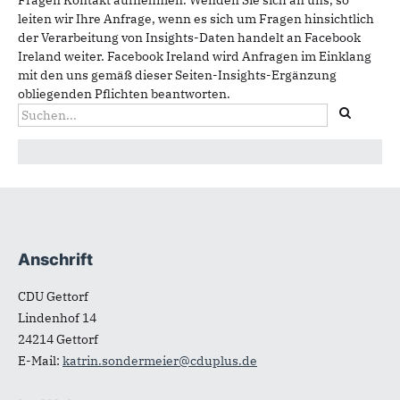
Fragen Kontakt aufnehmen. Wenden Sie sich an uns, so
leiten wir Ihre Anfrage, wenn es sich um Fragen hinsichtlich
der Verarbeitung von Insights-Daten handelt an Facebook
Ireland weiter. Facebook Ireland wird Anfragen im Einklang
mit den uns gemäß dieser Seiten-Insights-Ergänzung
obliegenden Pflichten beantworten.
Suchformular
Suche
Anschrift
Fußbereich
CDU Gettorf
Lindenhof 14
24214
Gettorf
E-Mail:
katrin.sondermeier@cduplus.de