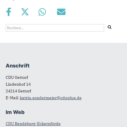
Suchformular
Suche
Anschrift
Fußbereich
CDU Gettorf
Lindenhof 14
24214
Gettorf
E-Mail:
katrin.sondermeier@cduplus.de
Im Web
CDU Rendsburg-Eckernförde